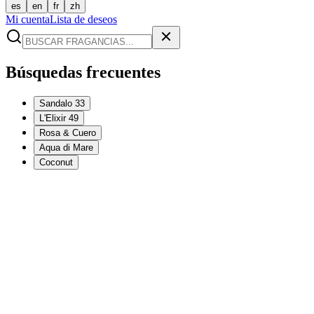
es
en
fr
zh
Mi cuenta
Lista de deseos
Búsquedas frecuentes
Sandalo 33
L'Elixir 49
Rosa & Cuero
Aqua di Mare
Coconut